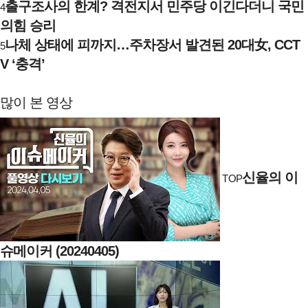
출구조사의 한계? 격전지서 민주당 이긴다더니 국민
4
의힘 승리
나체 상태에 피까지…주차장서 발견된 20대女, CCT
5
V ‘충격’
많이 본 영상
신율의 이
TOP
슈메이커 (20240405)