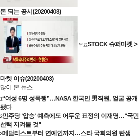
돈 되는 공시(20200403)
STOCK 슈퍼마켓 >
무료
마켓 이슈(20200403)
많이 본 뉴스
“여성 6명 성폭행”…NASA 한국인 男직원, 얼굴 공개
1
됐다
민주당 '압승' 예측에도 어두운 표정의 이재명…"국민
2
선택 지켜볼 것"
메달리스트부터 연예인까지…스타 국회의원 탄생
3