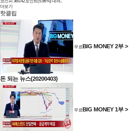
코스피 360.42포인트(5.98%) 내려..
더보기
핫클립
BIG MONEY 2부 >
무료
돈 되는 뉴스(20200403)
BIG MONEY 1부 >
무료