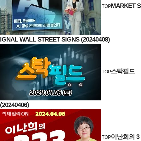
MARKET S
TOP
IGNAL WALL STREET SIGNS (20240408)
스탁필드
TOP
(20240406)
이난희의 3
TOP