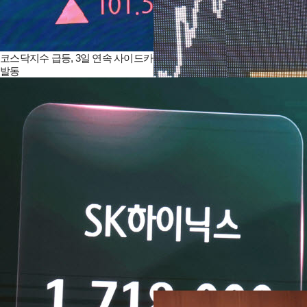
코스닥지수 급등, 3일 연속 사이드카
발동
폭락-폭등 ‘널뛰기’ 증시