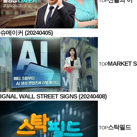
TOP
슈메이커 (20240405)
MARKET S
TOP
IGNAL WALL STREET SIGNS (20240408)
스탁필드
TOP