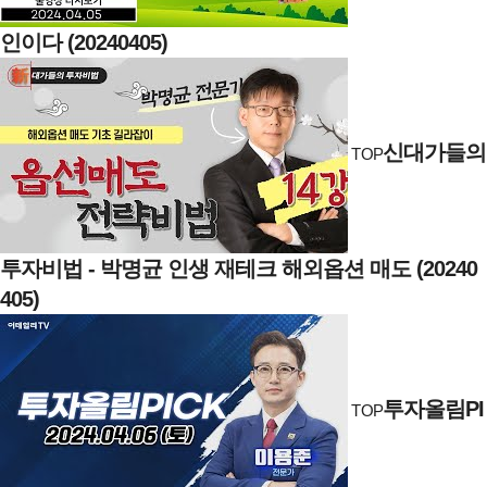
인이다 (20240405)
신대가들의
TOP
투자비법 - 박명균 인생 재테크 해외옵션 매도 (20240
405)
투자올림PI
TOP